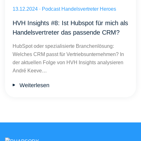
Ist Hubspot für mich als Handelsvertreter das passende CRM?
Veröffentlicht am 13.12.2024
13.12.2024
·
Podcast Handelsvertreter Heroes
HVH Insights #8: Ist Hubspot für mich als
Handelsvertreter das passende CRM?
HubSpot oder spezialisierte Branchenlösung:
Welches CRM passt für Vertriebsunternehmen? In
der aktuellen Folge von HVH Insights analysieren
André Keeve…
Weiterlesen