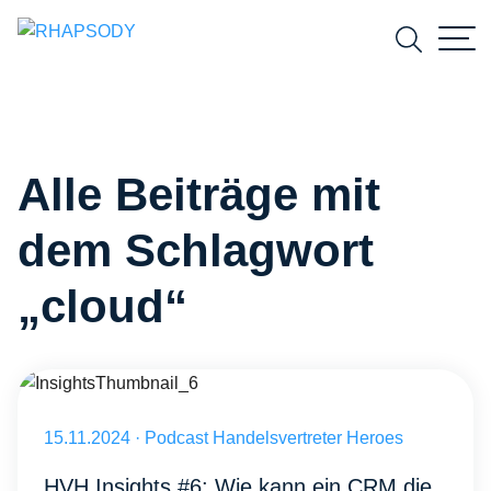
Suchfeld
Alle Beiträge mit
Suchen
dem Schlagwort
„cloud“
InsightsThumbnail_6
Veröffentlicht am 15.11.2024
15.11.2024
·
Podcast Handelsvertreter Heroes
HVH Insights #6: Wie kann ein CRM die