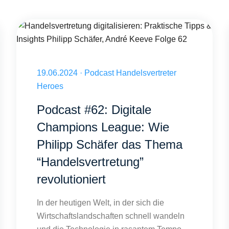
Handelsvertretung digitalisieren: Praktische Tipps & Insights Phi
s Folge 64 Marc Müller André Keeve
Veröffentlicht am 19.06.2024
19.06.2024
·
Podcast Handelsvertreter
Heroes
Podcast #62: Digitale
Champions League: Wie
Philipp Schäfer das Thema
“Handelsvertretung”
revolutioniert
In der heutigen Welt, in der sich die
Wirtschaftslandschaften schnell wandeln