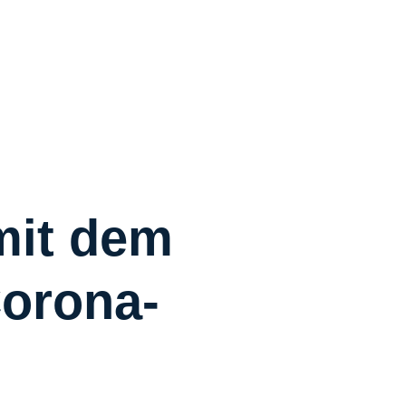
R
R
C
S
W
Ü
mit dem
orona-
K
I