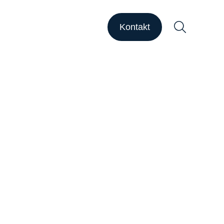
HAPSODY Go
HAPSODY Performance
Kontakt
ase Studies
upport
ebinare
ber uns
Suchen
arriere
nsights