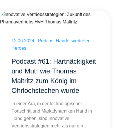
lipp Schäfer, André Keeve Folge 62
Innovative Vertriebsstrategien: Zukunft des Pharmavertriebs HvH Thom
Veröffentlicht am 12.06.2024
12.06.2024
·
Podcast Handelsvertreter
Heroes
Podcast #61: Hartnäckigkeit
und Mut: wie Thomas
Maltritz zum König im
Ohrlochstechen wurde
In einer Ära, in der technologischer
Fortschritt und Marktdynamiken Hand in
Hand gehen, sind innovative
Vertriebsstrategien mehr als nur ein…