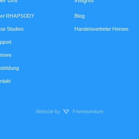
er Uns
Insights
ber RHAPSODY
Blog
se Studies
Handelsvertreter Heroes
pport
rriere
sbildung
ntakt
Website by
Friendventure
Rech