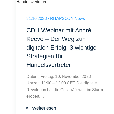
CDH Webinar mit André Keeve: Digitaler Erfolg für Handelsve
Veröffentlicht am 31.10.2023
31.10.2023
·
RHAPSODY News
CDH Webinar mit André
Keeve – Der Weg zum
digitalen Erfolg: 3 wichtige
Strategien für
Handelsvertreter
Datum: Freitag, 10. November 2023
Uhrzeit: 11:00 – 12:00 CET Die digitale
Revolution hat die Geschäftswelt im Sturm
erobert,…
Weiterlesen