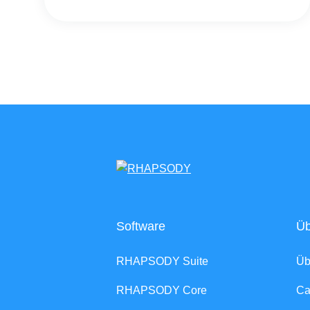
Software
Üb
RHAPSODY Suite
Ü
RHAPSODY Core
Ca