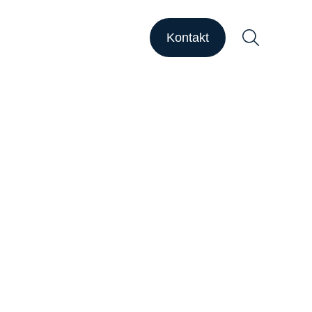
HAPSODY Go
HAPSODY Performance
Kontakt
ase Studies
upport
ebinare
ber uns
Suchen
arriere
nsights