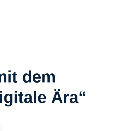
R
R
C
S
W
Ü
mit dem
gitale Ära“
K
I