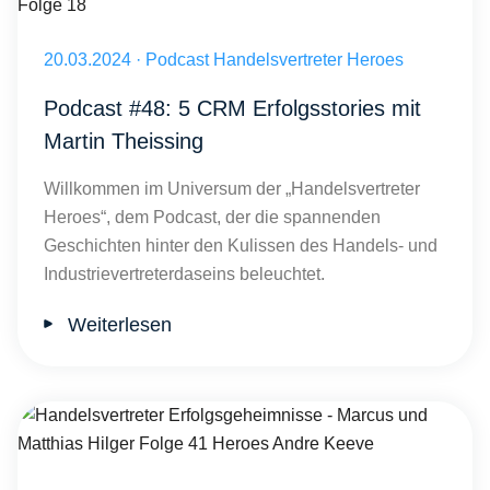
Handelsvertreter CRM: Tipps für eine erfolgreiche Implementierung
Veröffentlicht am 20.03.2024
20.03.2024
·
Podcast Handelsvertreter Heroes
Podcast #48: 5 CRM Erfolgsstories mit
Martin Theissing
Willkommen im Universum der „Handelsvertreter
Heroes“, dem Podcast, der die spannenden
Geschichten hinter den Kulissen des Handels- und
Industrievertreterdaseins beleuchtet.
Weiterlesen
Handelsvertreter Erfolgsgeheimnisse - Marcus und Matthias Hilger