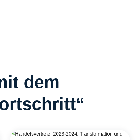
R
R
C
S
W
Ü
mit dem
rtschritt“
K
I