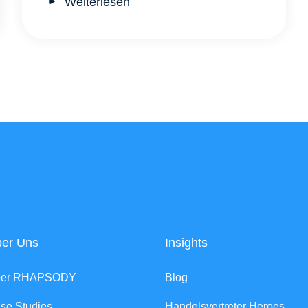
Weiterlesen
er Uns
Insights
ber RHAPSODY
Blog
se Studies
Handelsvertreter Heroes