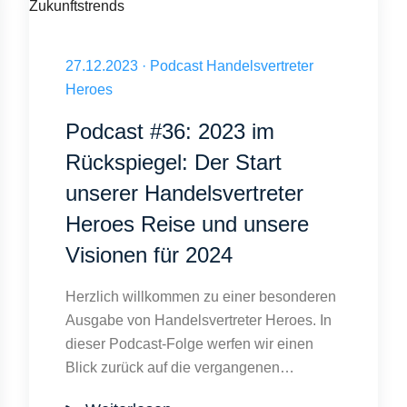
ndreas Römer HvH Folge 37
Handelsvertreter 2023-2024: Transformation und Zukunftstrends
Veröffentlicht am 27.12.2023
27.12.2023
·
Podcast Handelsvertreter
Heroes
Podcast #36: 2023 im
Rückspiegel: Der Start
unserer Handelsvertreter
Heroes Reise und unsere
Visionen für 2024
Herzlich willkommen zu einer besonderen
Ausgabe von Handelsvertreter Heroes. In
dieser Podcast-Folge werfen wir einen
Blick zurück auf die vergangenen…