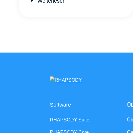
Weiterlesen
Software
Üb
RHAPSODY Suite
Ü
RHAPSODY Core
Ca