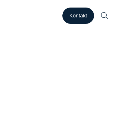
HAPSODY Go
HAPSODY Performance
Kontakt
ase Studies
upport
ebinare
ber uns
Suchen
arriere
nsights