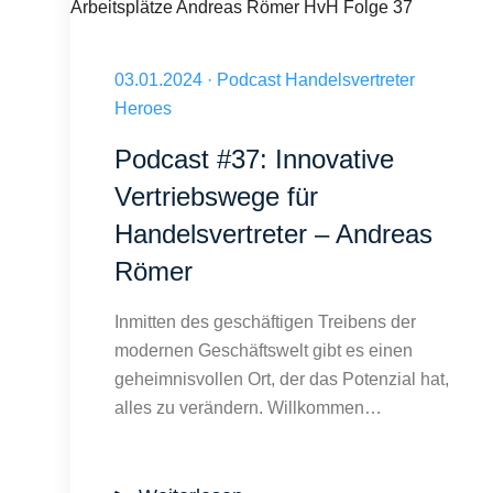
Coworking Spaces im Handel: Mehr als nur Arbeitsplätze A
Veröffentlicht am 03.01.2024
03.01.2024
·
Podcast Handelsvertreter
Heroes
Podcast #37: Innovative
Vertriebswege für
Handelsvertreter – Andreas
Römer
Inmitten des geschäftigen Treibens der
modernen Geschäftswelt gibt es einen
geheimnisvollen Ort, der das Potenzial hat,
alles zu verändern. Willkommen…