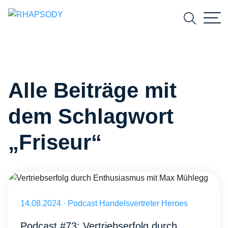
Suchfeld
Alle Beiträge mit
Suchen
dem Schlagwort
„Friseur“
Vertriebserfolg durch Enthusiasmus mit Max Mühlegg
Veröffentlicht am 14.08.2024
14.08.2024
·
Podcast Handelsvertreter Heroes
Podcast #73: Vertriebserfolg durch