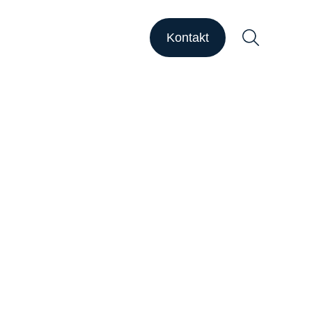
HAPSODY Go
HAPSODY Performance
Kontakt
ase Studies
upport
ebinare
ber uns
Suchen
arriere
nsights