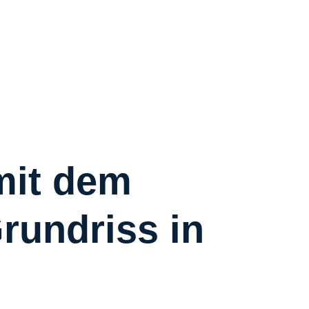
R
R
C
S
W
Ü
mit dem
rundriss in
K
I