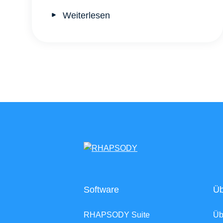
Weiterlesen
Software
Üb
RHAPSODY Suite
Ü