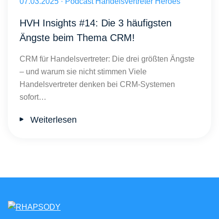
Veröffentlicht am 07.03.2025
07.03.2025
·
Podcast Handelsvertreter Heroes
HVH Insights #14: Die 3 häufigsten
Ängste beim Thema CRM!
CRM für Handelsvertreter: Die drei größten Ängste
– und warum sie nicht stimmen Viele
Handelsvertreter denken bei CRM-Systemen
sofort…
Weiterlesen