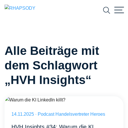
Suchfeld
Alle Beiträge mit
Suchen
dem Schlagwort
„HVH Insights“
Warum die KI LinkedIn killt?
Veröffentlicht am 14.11.2025
14.11.2025
·
Podcast Handelsvertreter Heroes
HVH Insights #34: Warum die KI