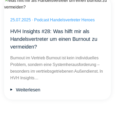
Was hilft mir als Handelsvertreter um einen Burnout zu vermeiden?
Veröffentlicht am 25.07.2025
25.07.2025
·
Podcast Handelsvertreter Heroes
HVH Insights #28: Was hilft mir als
Handelsvertreter um einen Burnout zu
vermeiden?
Burnout im Vertrieb Burnout ist kein individuelles
Problem, sondern eine Systemherausforderung –
besonders im vertriebsgetriebenen Außendienst. In
HVH Insights…
Weiterlesen