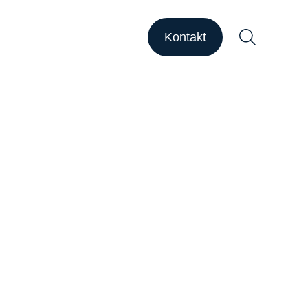
HAPSODY Go
HAPSODY Performance
Kontakt
ase Studies
upport
ebinare
ber uns
Suchen
arriere
nsights