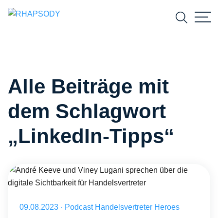
Suchfeld
Alle Beiträge mit
Suchen
dem Schlagwort
„LinkedIn-Tipps“
Handelsvertreter Heroes Podcast Folge 16 Teaser
Veröffentlicht am 09.08.2023
09.08.2023
·
Podcast Handelsvertreter Heroes