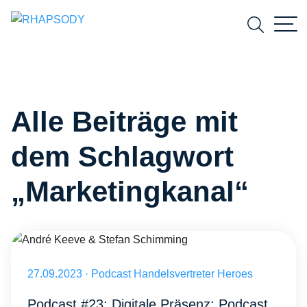
Suchfeld
Alle Beiträge mit
Suchen
dem Schlagwort
„Marketingkanal“
André Keeve mit Stefan Schimming
Veröffentlicht am 27.09.2023
27.09.2023
·
Podcast Handelsvertreter Heroes
Podcast #23: Digitale Präsenz: Podcast