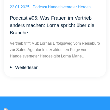
Was Frauen im Vertrieb anders machen: Lorna spricht über die Bra
Veröffentlicht am 22.01.2025
22.01.2025
·
Podcast Handelsvertreter Heroes
Podcast #96: Was Frauen im Vertrieb
anders machen: Lorna spricht über die
Branche
Vertrieb trifft Mut: Lornas Erfolgsweg vom Reisebüro
zur Sales-Agentur In der aktuellen Folge von
Handelsvertreter Heroes gibt Lorna Marie…
Weiterlesen