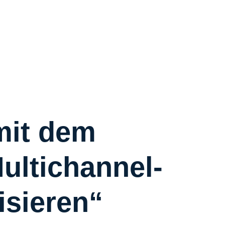
R
R
C
S
W
Ü
mit dem
ultichannel-
K
I
isieren“