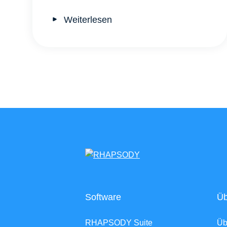
Weiterlesen
Software
Üb
RHAPSODY Suite
Ü