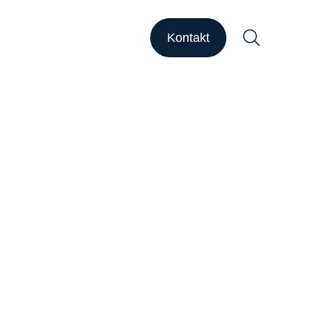
HAPSODY Go
HAPSODY Performance
Kontakt
ase Studies
upport
ebinare
ber uns
Suchen
arriere
nsights