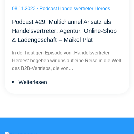
Multichannel-Strategien im B2B-Vertrieb - Maikel Plat HvH TN Folge
Veröffentlicht am 08.11.2023
08.11.2023
·
Podcast Handelsvertreter Heroes
Podcast #29: Multichannel Ansatz als
Handelsvertreter: Agentur, Online-Shop
& Ladengeschäft – Maikel Plat
In der heutigen Episode von „Handelsvertreter
Heroes“ begeben wir uns auf eine Reise in die Welt
des B2B-Vertriebs, die von…
Weiterlesen