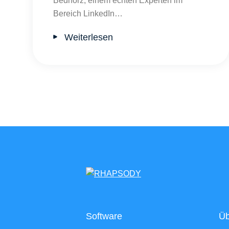
Bednorz, einem echten Experten im
Bereich LinkedIn…
Weiterlesen
Software
Üb