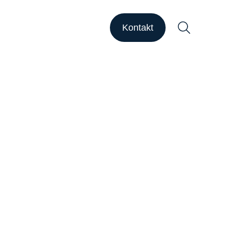
HAPSODY Go
HAPSODY Performance
Kontakt
ase Studies
upport
ebinare
ber uns
Suchen
arriere
nsights