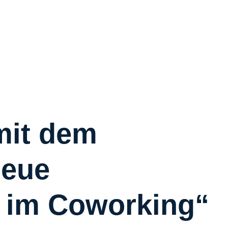
R
R
C
S
W
Ü
mit dem
Neue
K
I
 im Coworking“