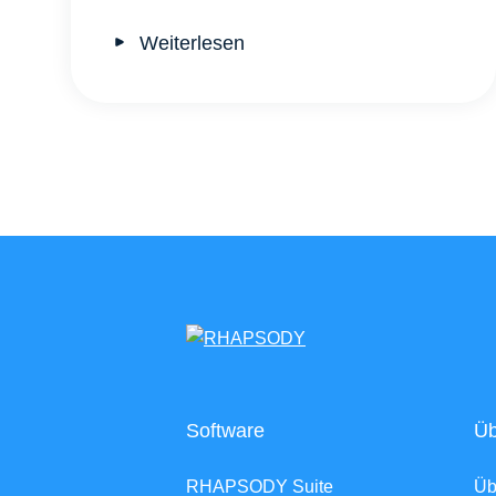
Weiterlesen
Software
Üb
RHAPSODY Suite
Ü