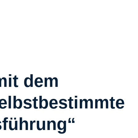
R
R
C
S
W
Ü
mit dem
elbstbestimmte
K
I
führung“