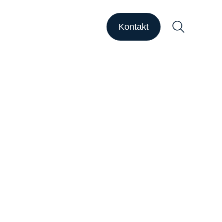
HAPSODY Go
HAPSODY Performance
Kontakt
ase Studies
upport
ebinare
ber uns
Suchen
arriere
nsights