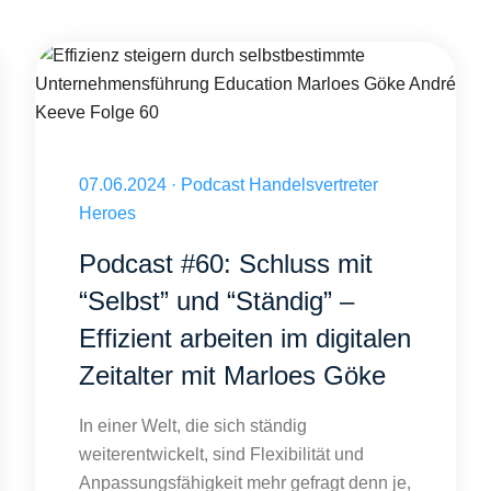
s HvH Thomas Maltritz
Effizienz steigern durch selbstbestimmte Unternehmensführung 
Veröffentlicht am 07.06.2024
07.06.2024
·
Podcast Handelsvertreter
Heroes
Podcast #60: Schluss mit
“Selbst” und “Ständig” –
Effizient arbeiten im digitalen
Zeitalter mit Marloes Göke
In einer Welt, die sich ständig
weiterentwickelt, sind Flexibilität und
Anpassungsfähigkeit mehr gefragt denn je,