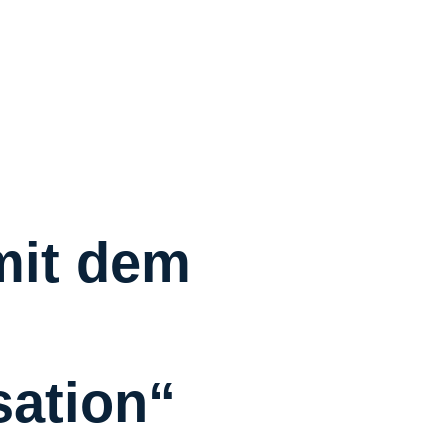
R
R
C
S
W
Ü
mit dem
K
I
sation“