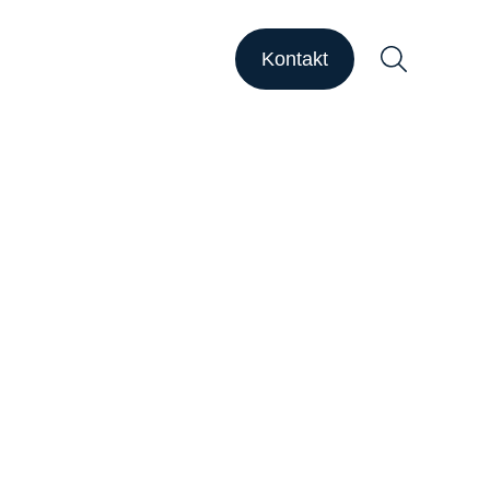
HAPSODY Go
HAPSODY Performance
Kontakt
ase Studies
upport
ebinare
ber uns
Suchen
arriere
nsights