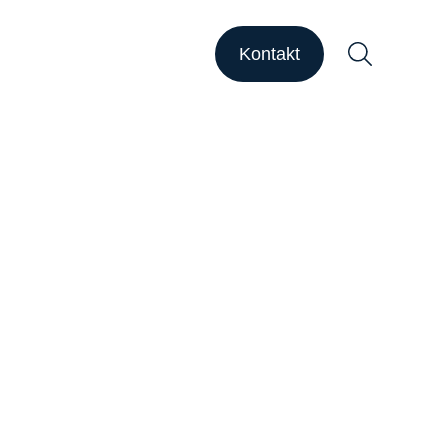
HAPSODY Go
HAPSODY Performance
Kontakt
ase Studies
upport
ebinare
ber uns
Suchen
arriere
nsights