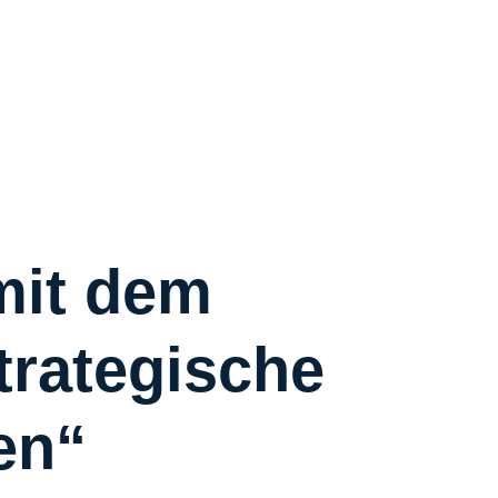
R
R
C
S
W
Ü
mit dem
trategische
K
I
en“