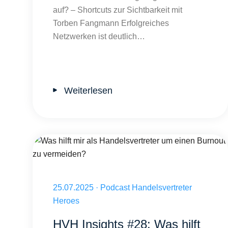
auf? – Shortcuts zur Sichtbarkeit mit
Torben Fangmann Erfolgreiches
Netzwerken ist deutlich…
Weiterlesen
Was hilft mir als Handelsvertreter um einen Burnout zu ver
Veröffentlicht am 25.07.2025
25.07.2025
·
Podcast Handelsvertreter
Heroes
HVH Insights #28: Was hilft