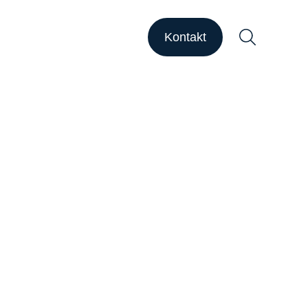
HAPSODY Go
HAPSODY Performance
Kontakt
ase Studies
upport
ebinare
ber uns
Suchen
arriere
nsights