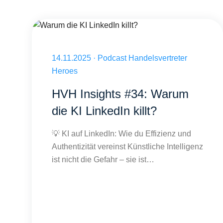
Warum die KI LinkedIn killt?
Veröffentlicht am 14.11.2025
14.11.2025
·
Podcast Handelsvertreter
Heroes
HVH Insights #34: Warum
die KI LinkedIn killt?
💡 KI auf LinkedIn: Wie du Effizienz und
Authentizität vereinst Künstliche Intelligenz
ist nicht die Gefahr – sie ist…