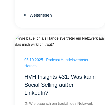
Weiterlesen
Wie baue ich als Handelsvertreter ein Netzwerk auf, das mich
Veröffentlicht am 03.10.2025
03.10.2025
·
Podcast Handelsvertreter
Heroes
HVH Insights #31: Was kann
Social Selling außer
LinkedIn?
🤝 Wie baue ich ein tragfähiges Netzwerk