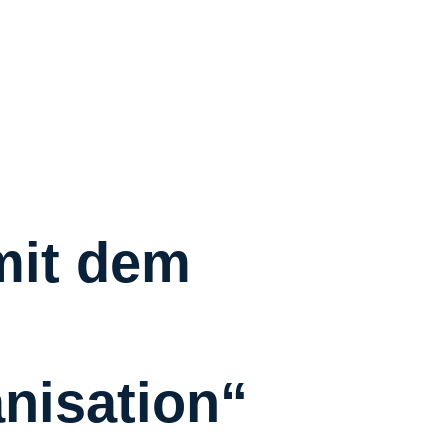
R
R
C
S
W
Ü
mit dem
K
I
anisation“