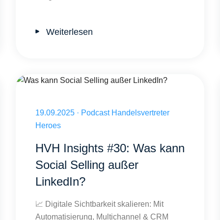
Weiterlesen
Was kann Social Selling außer LinkedIn?
 wirklich trägt?
Veröffentlicht am 19.09.2025
19.09.2025
·
Podcast Handelsvertreter
Heroes
HVH Insights #30: Was kann
Social Selling außer
LinkedIn?
📈 Digitale Sichtbarkeit skalieren: Mit
Automatisierung, Multichannel & CRM