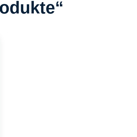
rodukte“
eeve Markus Will Folge 45 Handelsvertreter Heroes