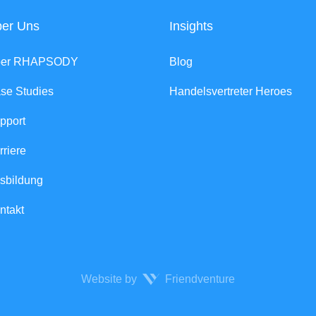
er Uns
Insights
ber RHAPSODY
Blog
se Studies
Handelsvertreter Heroes
pport
rriere
sbildung
ntakt
Website by
Friendventure
Rech