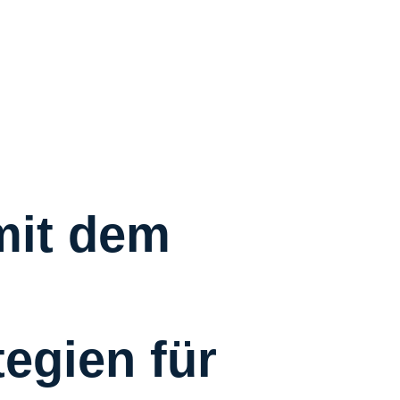
R
R
C
S
W
Ü
mit dem
K
I
tegien für