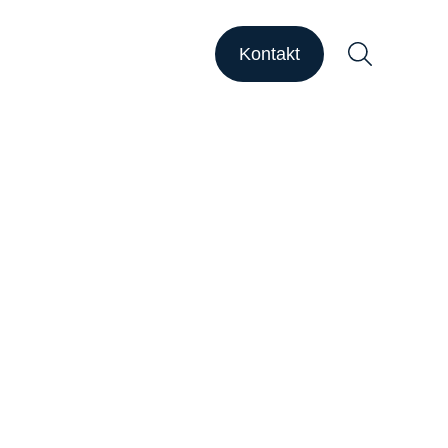
HAPSODY Go
HAPSODY Performance
Kontakt
ase Studies
upport
ebinare
ber uns
Suchen
arriere
nsights