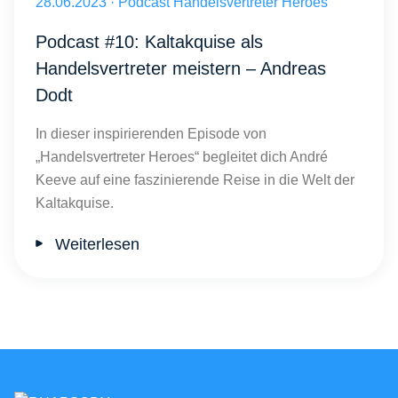
Veröffentlicht am 28.06.2023
28.06.2023
·
Podcast Handelsvertreter Heroes
Podcast #10: Kaltakquise als
Handelsvertreter meistern – Andreas
Dodt
In dieser inspirierenden Episode von
„Handelsvertreter Heroes“ begleitet dich André
Keeve auf eine faszinierende Reise in die Welt der
Kaltakquise.
Weiterlesen