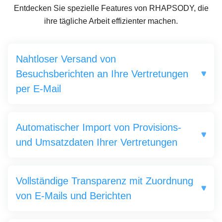
Entdecken Sie spezielle Features von RHAPSODY, die
ihre tägliche Arbeit effizienter machen.
Nahtloser Versand von
Besuchsberichten an Ihre Vertretungen
per E-Mail
Verabschieden Sie sich von manuellem
Berichtsversand! RHAPSODY CRM liefert
Automatischer Import von Provisions-
Besuchsberichte direkt per E-Mail an Ihre
und Umsatzdaten Ihrer Vertretungen
Vertretungen. Ein einfacherer Weg für effiziente
Kommunikation.
Schluss mit mühsamen Excel-Auswertungen! Mit
Rhapsody CRM werden Provisions- und
Vollständige Transparenz mit Zuordnung
Umsatzdaten nahtlos in Ihr System integriert.
von E-Mails und Berichten
Unsere intelligente Lösung eliminiert den
manuellen Aufwand und stellt sicher, dass Ihre
Mit RHAPSODY CRM haben Sie stets den