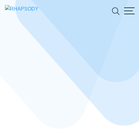
Suchfeld
Suchen
Die Köpfe hinter
RHAPSODY CRM
Gemeinsam führen André und Martin erfolgreich die
Geschicke von RHAPSODY. Mehr zum Werdegang der
beiden Geschäftsführer und was sie privat bewegt: