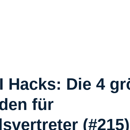
R
R
C
S
W
Ü
 Hacks: Die 4 gr
den für
K
I
svertreter (#215)