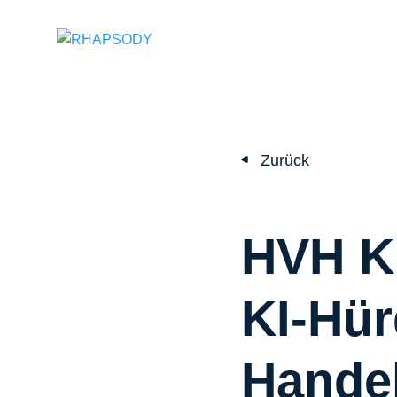
Suchfeld
Zurück
HVH KI
KI-Hür
Handel