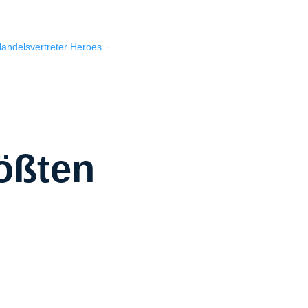
andelsvertreter Heroes
·
ößten