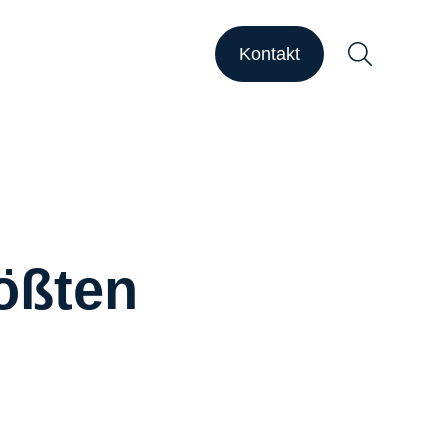
HAPSODY Go
HAPSODY Performance
Kontakt
ase Studies
upport
ebinare
ber uns
Suchen
ößten
arriere
nsights