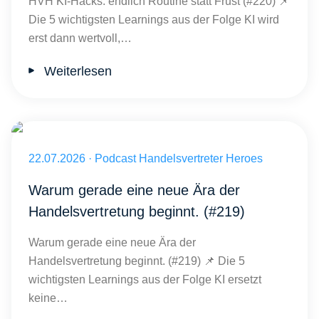
HVH KI-Hacks: endlich Routine statt Frust (#220) 📌
Die 5 wichtigsten Learnings aus der Folge KI wird
erst dann wertvoll,…
Weiterlesen
Veröffentlicht am 22.07.2026
22.07.2026
·
Podcast Handelsvertreter Heroes
Warum gerade eine neue Ära der
Handelsvertretung beginnt. (#219)
Warum gerade eine neue Ära der
Handelsvertretung beginnt. (#219) 📌 Die 5
wichtigsten Learnings aus der Folge KI ersetzt
keine…