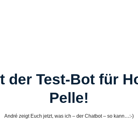
R
R
C
S
W
Ü
st der Test-Bot für 
Pelle!
K
André zeigt Euch jetzt, was ich – der Chatbot – so kann…:-)
I