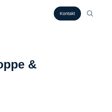
HAPSODY Go
HAPSODY Performance
Kontakt
ase Studies
upport
ebinare
ber uns
Suchen
Hoppe &
arriere
nsights