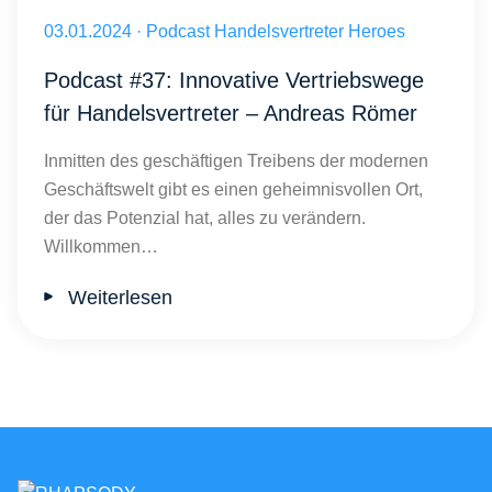
Coworking Spaces im Handel: Mehr als nur Arbeitsplätze Andreas 
Veröffentlicht am 03.01.2024
03.01.2024
·
Podcast Handelsvertreter Heroes
Podcast #37: Innovative Vertriebswege
für Handelsvertreter – Andreas Römer
Inmitten des geschäftigen Treibens der modernen
Geschäftswelt gibt es einen geheimnisvollen Ort,
der das Potenzial hat, alles zu verändern.
Willkommen…
Weiterlesen