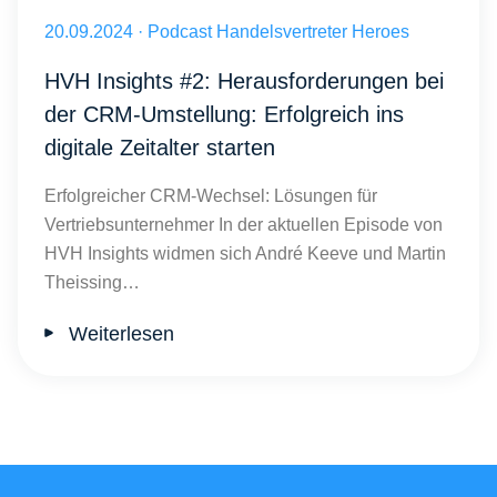
Herausforderungen bei der CRM-Umstellung: Erfolgreich ins digitale 
Veröffentlicht am 20.09.2024
20.09.2024
·
Podcast Handelsvertreter Heroes
HVH Insights #2: Herausforderungen bei
der CRM-Umstellung: Erfolgreich ins
digitale Zeitalter starten
Erfolgreicher CRM-Wechsel: Lösungen für
Vertriebsunternehmer In der aktuellen Episode von
HVH Insights widmen sich André Keeve und Martin
Theissing…
Weiterlesen