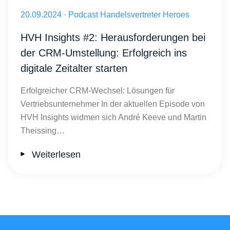
Herausforderungen bei der CRM-Umstellung: Erfolgreich ins digitale 
Veröffentlicht am 20.09.2024
20.09.2024
·
Podcast Handelsvertreter Heroes
HVH Insights #2: Herausforderungen bei
der CRM-Umstellung: Erfolgreich ins
digitale Zeitalter starten
Erfolgreicher CRM-Wechsel: Lösungen für
Vertriebsunternehmer In der aktuellen Episode von
HVH Insights widmen sich André Keeve und Martin
Theissing…
Weiterlesen