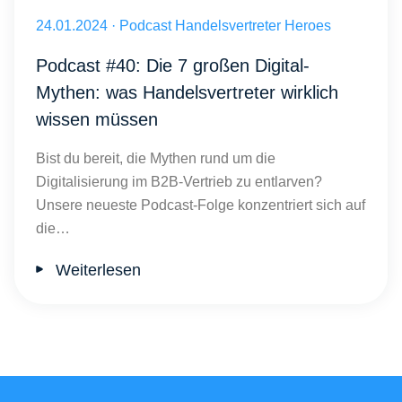
Digitalisierung im B2B: Chancen für Wachstum Handelsvertreter He
Veröffentlicht am 24.01.2024
24.01.2024
·
Podcast Handelsvertreter Heroes
Podcast #40: Die 7 großen Digital-
Mythen: was Handelsvertreter wirklich
wissen müssen
Bist du bereit, die Mythen rund um die
Digitalisierung im B2B-Vertrieb zu entlarven?
Unsere neueste Podcast-Folge konzentriert sich auf
die…
Weiterlesen