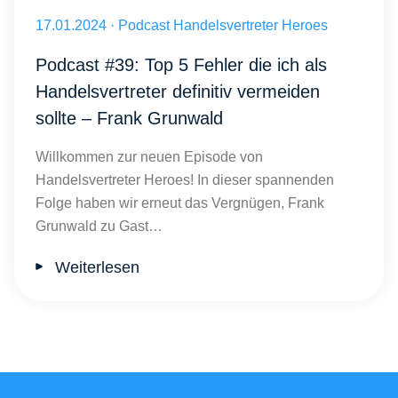
Top 5 Handelsvertreter-Fehler: Frank Grunwald’s Erfolgsmethoden
Veröffentlicht am 17.01.2024
17.01.2024
·
Podcast Handelsvertreter Heroes
Podcast #39: Top 5 Fehler die ich als
Handelsvertreter definitiv vermeiden
sollte – Frank Grunwald
Willkommen zur neuen Episode von
Handelsvertreter Heroes! In dieser spannenden
Folge haben wir erneut das Vergnügen, Frank
Grunwald zu Gast…
Weiterlesen