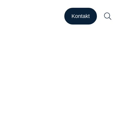
HAPSODY Go
HAPSODY Performance
Kontakt
ase Studies
upport
ebinare
ber uns
Suchen
arriere
nsights