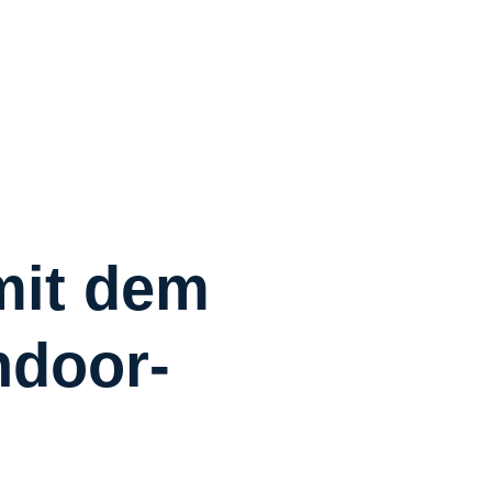
R
R
C
S
W
Ü
mit dem
ndoor-
K
I