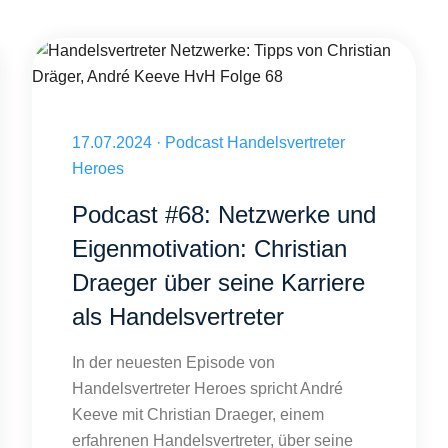
unikation den Vertrieb transformiert
Handelsvertreter Netzwerke: Tipps von Christian Dräger, André 
Veröffentlicht am 17.07.2024
17.07.2024
·
Podcast Handelsvertreter
Heroes
Podcast #68: Netzwerke und
Eigenmotivation: Christian
Draeger über seine Karriere
als Handelsvertreter
In der neuesten Episode von
Handelsvertreter Heroes spricht André
Keeve mit Christian Draeger, einem
erfahrenen Handelsvertreter, über seine