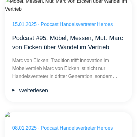
Möbel, Messen, Mut: Marc von Eicken über Wandel im Vertrieb
Veröffentlicht am 15.01.2025
15.01.2025
·
Podcast Handelsvertreter Heroes
Podcast #95: Möbel, Messen, Mut: Marc
von Eicken über Wandel im Vertrieb
Marc von Eicken: Tradition trifft Innovation im
Möbelvertrieb Marc von Eicken ist nicht nur
Handelsvertreter in dritter Generation, sondern…
Weiterlesen
Veröffentlicht am 08.01.2025
08.01.2025
·
Podcast Handelsvertreter Heroes