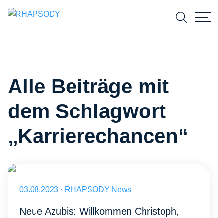
Suchfeld
Alle Beiträge mit
Suchen
dem Schlagwort
„Karrierechancen“
Neue Azubis bei RHAPSODY: Max, Sabhan und Christoph zusamme
Veröffentlicht am 03.08.2023
03.08.2023
·
RHAPSODY News
Neue Azubis: Willkommen Christoph,