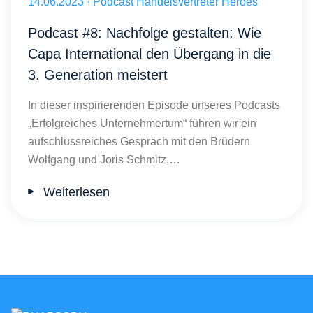
Veröffentlicht am 14.06.2023
14.06.2023
·
Podcast Handelsvertreter Heroes
Podcast #8: Nachfolge gestalten: Wie
Capa International den Übergang in die
3. Generation meistert
In dieser inspirierenden Episode unseres Podcasts
„Erfolgreiches Unternehmertum“ führen wir ein
aufschlussreiches Gespräch mit den Brüdern
Wolfgang und Joris Schmitz,…
Weiterlesen