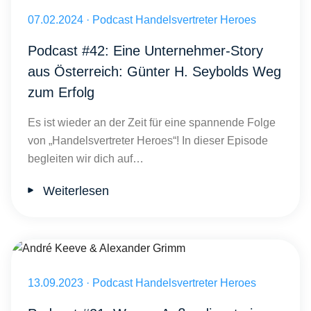
Tradition und Innovation: Strategien im B2B-Vertrieb Günter H. Sey
Veröffentlicht am 07.02.2024
07.02.2024
·
Podcast Handelsvertreter Heroes
Podcast #42: Eine Unternehmer-Story
aus Österreich: Günter H. Seybolds Weg
zum Erfolg
Es ist wieder an der Zeit für eine spannende Folge
von „Handelsvertreter Heroes“! In dieser Episode
begleiten wir dich auf…
Weiterlesen
André Keeve & Alexander Grimm
Veröffentlicht am 13.09.2023
13.09.2023
·
Podcast Handelsvertreter Heroes