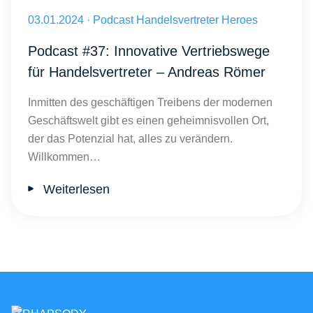
Coworking Spaces im Handel: Mehr als nur Arbeitsplätze Andreas 
Veröffentlicht am 03.01.2024
03.01.2024
·
Podcast Handelsvertreter Heroes
Podcast #37: Innovative Vertriebswege
für Handelsvertreter – Andreas Römer
Inmitten des geschäftigen Treibens der modernen
Geschäftswelt gibt es einen geheimnisvollen Ort,
der das Potenzial hat, alles zu verändern.
Willkommen…
Weiterlesen