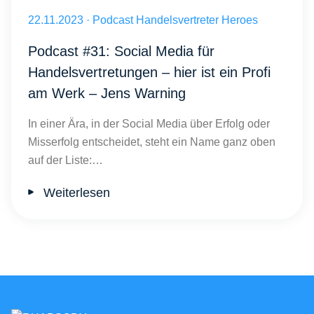
Digitale Präsenz: Erfolg für Handelsvertretungen - Jens Warning H
Veröffentlicht am 22.11.2023
22.11.2023
·
Podcast Handelsvertreter Heroes
Podcast #31: Social Media für
Handelsvertretungen – hier ist ein Profi
am Werk – Jens Warning
In einer Ära, in der Social Media über Erfolg oder
Misserfolg entscheidet, steht ein Name ganz oben
auf der Liste:…
Weiterlesen