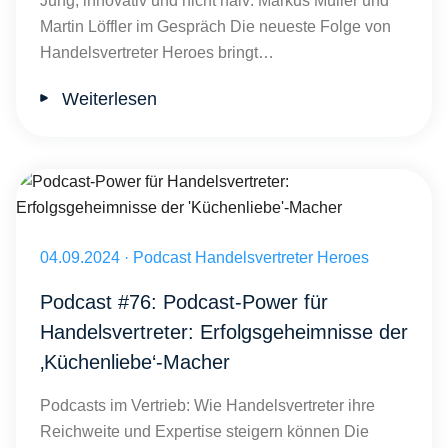
Jung, innovativ und nicht naiv: Markus Müller und
Martin Löffler im Gespräch Die neueste Folge von
Handelsvertreter Heroes bringt…
Weiterlesen
Podcast-Power für Handelsvertreter: Erfolgsgeheimnisse der 'Küche
Veröffentlicht am 04.09.2024
04.09.2024
·
Podcast Handelsvertreter Heroes
Podcast #76: Podcast-Power für
Handelsvertreter: Erfolgsgeheimnisse der
‚Küchenliebe‘-Macher
Podcasts im Vertrieb: Wie Handelsvertreter ihre
Reichweite und Expertise steigern können Die