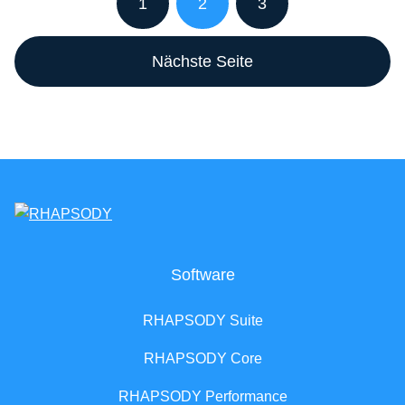
1
2
3
Nächste Seite
Software
RHAPSODY Suite
RHAPSODY Core
RHAPSODY Performance