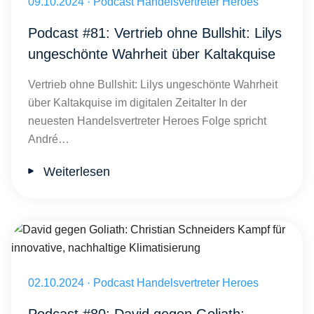
Veröffentlicht am 09.10.2024
09.10.2024
·
Podcast Handelsvertreter Heroes
Podcast #81: Vertrieb ohne Bullshit: Lilys
ungeschönte Wahrheit über Kaltakquise
Vertrieb ohne Bullshit: Lilys ungeschönte Wahrheit
über Kaltakquise im digitalen Zeitalter In der
neuesten Handelsvertreter Heroes Folge spricht
André…
Weiterlesen
David gegen Goliath: Christian Schneiders Kampf für innovative, nac
Veröffentlicht am 02.10.2024
02.10.2024
·
Podcast Handelsvertreter Heroes