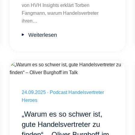
von HVH Insights erklärt Torben
Fangmann, warum Handelsvertreter
ihren…
Weiterlesen
sberatung für 20 €/Monat
Veröffentlicht am 24.09.2025
24.09.2025
·
Podcast Handelsvertreter
Heroes
„Warum es so schwer ist,
gute Handelsvertreter zu
finden“ – Oliver Burghoff im