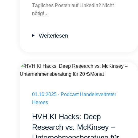
Tägliches Posten auf LinkedIn? Nicht
nötig!…
Weiterlesen
HVH KI Hacks: Deep Research vs. McKinsey – Unternehmen
Veröffentlicht am 01.10.2025
01.10.2025
·
Podcast Handelsvertreter
Heroes
HVH KI Hacks: Deep
Research vs. McKinsey –
Unternehmensberatung für