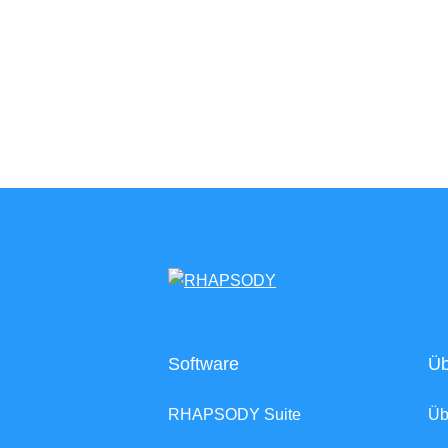
Software
Üb
RHAPSODY Suite
Ü