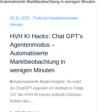
HVH KI Hacks: Chat GPT’s Agentenmodus – Automatisierte Marktbeob
Veröffentlicht am 05.11.2025
05.11.2025
·
Podcast Handelsvertreter
Heroes
HVH KI Hacks: Chat GPT’s
Agentenmodus –
Automatisierte
Marktbeobachtung in
wenigen Minuten
🌐 Automatisierte Markt-Insights: So nutzt
du ChatGPT-Agenten im Vertrieb In Folge
137 der HVH KI-Hacks enthüllt Christian
Köhler den…