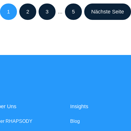
1
2
3
5
Nächste Seite
…
er Uns
Insights
ber RHAPSODY
Blog