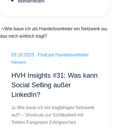
Weiterlesen
Wie baue ich als Handelsvertreter ein Netzwerk auf, das mich wirklich 
Veröffentlicht am 03.10.2025
03.10.2025
·
Podcast Handelsvertreter
Heroes
HVH Insights #31: Was kann
Social Selling außer
LinkedIn?
🤝 Wie baue ich ein tragfähiges Netzwerk
auf? – Shortcuts zur Sichtbarkeit mit
Torben Fangmann Erfolgreiches