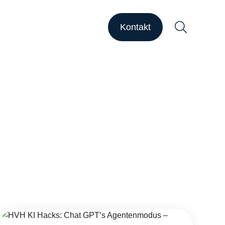
HAPSODY Go
HAPSODY Performance
Kontakt
ase Studies
upport
ebinare
ber uns
Suchen
arriere
nsights