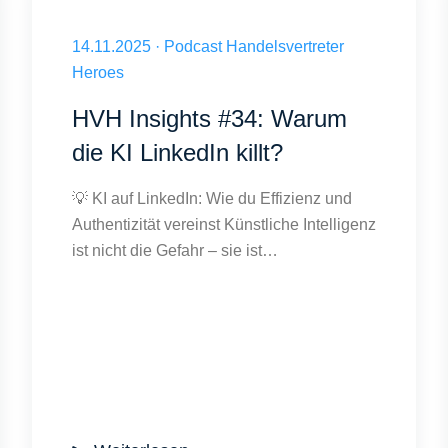
Warum die KI LinkedIn killt?
arnings aus dem KI-Camp
Veröffentlicht am 14.11.2025
14.11.2025
·
Podcast Handelsvertreter
Heroes
HVH Insights #34: Warum
die KI LinkedIn killt?
💡 KI auf LinkedIn: Wie du Effizienz und
Authentizität vereinst Künstliche Intelligenz
ist nicht die Gefahr – sie ist…