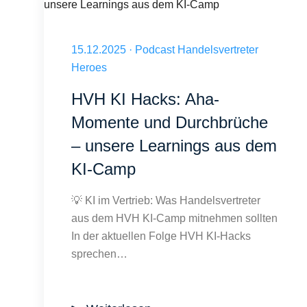
HVH KI Hacks: Aha-Momente und Durchbrüche – unsere Le
Veröffentlicht am 15.12.2025
15.12.2025
·
Podcast Handelsvertreter
Heroes
HVH KI Hacks: Aha-
Momente und Durchbrüche
– unsere Learnings aus dem
KI-Camp
💡 KI im Vertrieb: Was Handelsvertreter
aus dem HVH KI-Camp mitnehmen sollten
In der aktuellen Folge HVH KI-Hacks
sprechen…