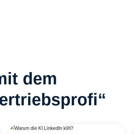
R
R
C
S
W
Ü
mit dem
rtriebsprofi“
K
I