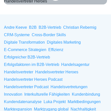
Internationaler Vertrieb: Strategien für Sales Agents Folge 44 Chri
Andre Keeve
B2B
B2B-Vertrieb
Christian Rebernig
CRM-Systeme
Cross-Border Skills
Digitale Transformation
Digitales Marketing
E-Commerce Strategien
Effizienz
Erfolgreicher B2B-Vertrieb
Erfolgsfaktoren im B2B-Vertrieb
Handelsagentur
Handelsvertreter
Handelsvertreter Heroes
Handelsvertreter Heroes Podcast
Handelsvertreter Podcast
Handelsvertretungen
Innovation
Interkulturelle Fähigkeiten
Kundenbindung
Kundendatenanalyse
Luka Projekt
Marktbedingungen
Marktexpansion
Marktzugang global
Nachhaltigkeit