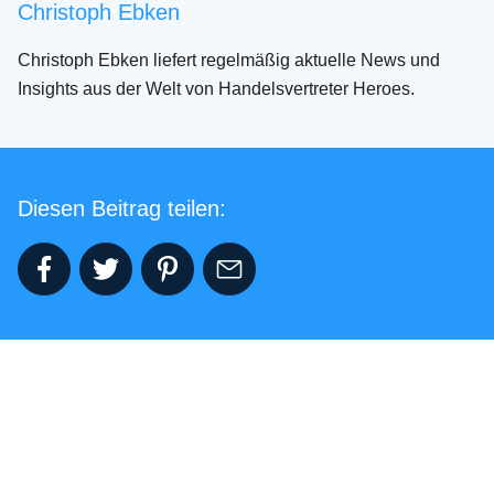
Christoph Ebken
Christoph Ebken liefert regelmäßig aktuelle News und
Insights aus der Welt von Handelsvertreter Heroes.
Diesen Beitrag teilen:
Veröffentlicht am 05.08.2026
05.08.2026
·
Podcast Handelsvertreter Heroes
Das erste Halbjahr ist vorbei. Jetzt