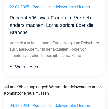
Was Frauen im Vertrieb anders machen: Lorna spricht über die Bra
Veröffentlicht am 22.01.2025
22.01.2025
·
Podcast Handelsvertreter Heroes
Podcast #96: Was Frauen im Vertrieb
anders machen: Lorna spricht über die
Branche
Vertrieb trifft Mut: Lornas Erfolgsweg vom Reisebüro
zur Sales-Agentur In der aktuellen Folge von
Handelsvertreter Heroes gibt Lorna Marie…
Weiterlesen
Lars Köhler unplugged: Warum Handelsvertreter aus der Komfortz
Veröffentlicht am 04.12.2024
04.12.2024
·
Podcast Handelsvertreter Heroes