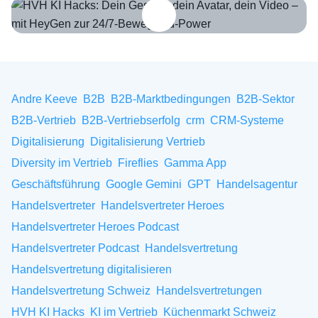
HVH KI Hacks: Dein Gesicht, dein Avatar, dein Video – mit HeyGen 
Andre Keeve
B2B
B2B-Marktbedingungen
B2B-Sektor
B2B-Vertrieb
B2B-Vertriebserfolg
crm
CRM-Systeme
Digitalisierung
Digitalisierung Vertrieb
Diversity im Vertrieb
Fireflies
Gamma App
Geschäftsführung
Google Gemini
GPT
Handelsagentur
Handelsvertreter
Handelsvertreter Heroes
Handelsvertreter Heroes Podcast
Handelsvertreter Podcast
Handelsvertretung
Handelsvertretung digitalisieren
Handelsvertretung Schweiz
Handelsvertretungen
HVH KI Hacks
KI im Vertrieb
Küchenmarkt Schweiz