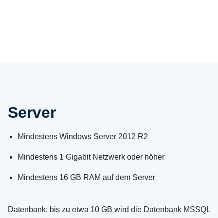
optimalen Einsatz erfordert. Wir gehen die Anforderungen
gerne mit Ihnen durch, damit Sie ganz einfach mit
RHAPSODY durchstarten können.
Home
Datenblatt RHAPSODY …
Server
Mindestens Windows Server 2012 R2
Mindestens 1 Gigabit Netzwerk oder höher
Mindestens 16 GB RAM auf dem Server
Datenbank: bis zu etwa 10 GB wird die Datenbank MSSQL