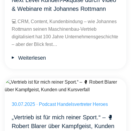
Next Level Kunden-Akquise durch Video
& Webinare mit Johannes Rottmann
💻 CRM, Content, Kundenbindung – wie Johannes
Rottmann seinen Maschinenbau-Vertrieb
digitalisiert hat 100 Jahre Unternehmensgeschichte
– aber der Blick fest…
Weiterlesen
„Vertrieb ist für mich reiner Sport.“ – 🥊 Robert Blarer über Kampfge
Veröffentlicht am 30.07.2025
30.07.2025
·
Podcast Handelsvertreter Heroes
„Vertrieb ist für mich reiner Sport.“ – 🥊
Robert Blarer über Kampfgeist, Kunden