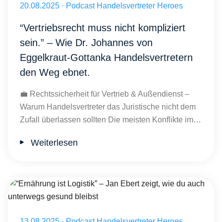
Veröffentlicht am 20.08.2025
20.08.2025
·
Podcast Handelsvertreter Heroes
“Vertriebsrecht muss nicht kompliziert
sein.” – Wie Dr. Johannes von
Eggelkraut-Gottanka Handelsvertretern
den Weg ebnet.
💼 Rechtssicherheit für Vertrieb & Außendienst –
Warum Handelsvertreter das Juristische nicht dem
Zufall überlassen sollten Die meisten Konflikte im…
Weiterlesen
Veröffentlicht am 13.08.2025
13.08.2025
·
Podcast Handelsvertreter Heroes