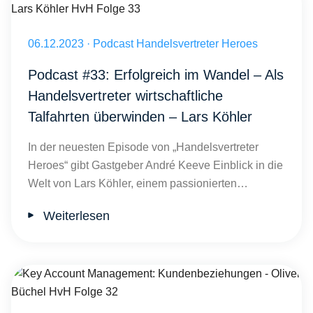
Innovation im Handel: Meistere den Wandel im Vertrieb Lars Köhler
Veröffentlicht am 06.12.2023
06.12.2023
·
Podcast Handelsvertreter Heroes
Podcast #33: Erfolgreich im Wandel – Als
Handelsvertreter wirtschaftliche
Talfahrten überwinden – Lars Köhler
In der neuesten Episode von „Handelsvertreter
Heroes“ gibt Gastgeber André Keeve Einblick in die
Welt von Lars Köhler, einem passionierten…
Weiterlesen