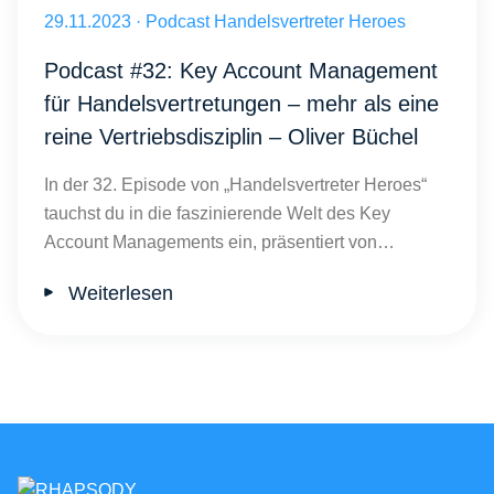
Key Account Management: Kundenbeziehungen - Oliver Büchel HvH
Veröffentlicht am 29.11.2023
29.11.2023
·
Podcast Handelsvertreter Heroes
Podcast #32: Key Account Management
für Handelsvertretungen – mehr als eine
reine Vertriebsdisziplin – Oliver Büchel
In der 32. Episode von „Handelsvertreter Heroes“
tauchst du in die faszinierende Welt des Key
Account Managements ein, präsentiert von…
Weiterlesen